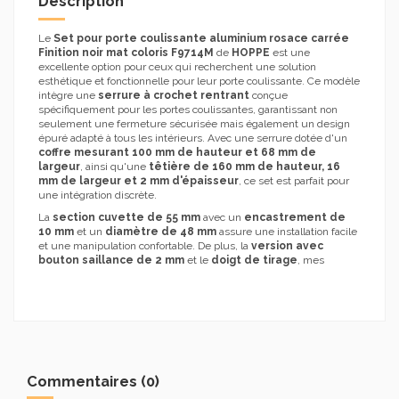
Description
Le
Set pour porte coulissante aluminium rosace carrée
Finition noir mat coloris F9714M
de
HOPPE
est une
excellente option pour ceux qui recherchent une solution
esthétique et fonctionnelle pour leur porte coulissante. Ce modèle
intègre une
serrure à crochet rentrant
conçue
spécifiquement pour les portes coulissantes, garantissant non
seulement une fermeture sécurisée mais également un design
épuré adapté à tous les intérieurs. Avec une serrure dotée d'un
coffre mesurant 100 mm de hauteur et 68 mm de
largeur
, ainsi qu'une
têtière de 160 mm de hauteur, 16
mm de largeur et 2 mm d'épaisseur
, ce set est parfait pour
une intégration discrète.
La
section cuvette de 55 mm
avec un
encastrement de
10 mm
et un
diamètre de 48 mm
assure une installation facile
et une manipulation confortable. De plus, la
version avec
bouton saillance de 2 mm
et le
doigt de tirage
, mes
Commentaires (0)