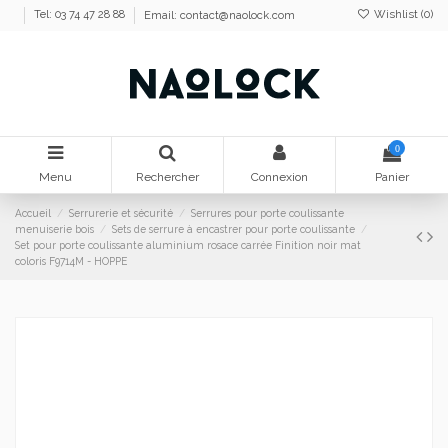
Wishlist (
0
)
Tel: 03 74 47 28 88
Email:
contact@naolock.com
0
Menu
Rechercher
Connexion
Panier
Accueil
Serrurerie et sécurité
Serrures pour porte coulissante
menuiserie bois
Sets de serrure à encastrer pour porte coulissante
Set pour porte coulissante aluminium rosace carrée Finition noir mat
coloris F9714M - HOPPE