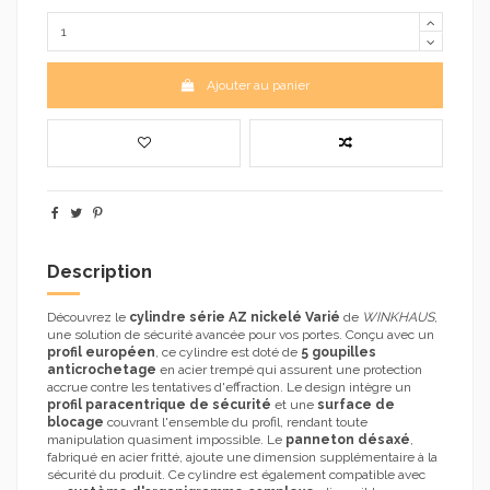
Ajouter au panier
Description
Découvrez le
cylindre série AZ nickelé Varié
de
WINKHAUS
,
une solution de sécurité avancée pour vos portes. Conçu avec un
profil européen
, ce cylindre est doté de
5 goupilles
anticrochetage
en acier trempé qui assurent une protection
accrue contre les tentatives d'effraction. Le design intègre un
profil paracentrique de sécurité
et une
surface de
blocage
couvrant l'ensemble du profil, rendant toute
manipulation quasiment impossible. Le
panneton désaxé
,
fabriqué en acier fritté, ajoute une dimension supplémentaire à la
sécurité du produit. Ce cylindre est également compatible avec