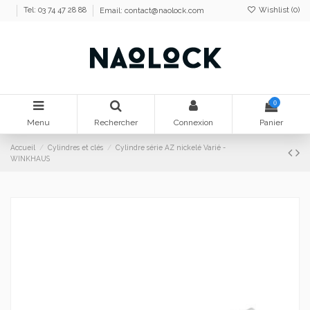
Wishlist (
0
)
Tel: 03 74 47 28 88
Email:
contact@naolock.com
0
Menu
Rechercher
Connexion
Panier
Accueil
Cylindres et clés
Cylindre série AZ nickelé Varié -
WINKHAUS