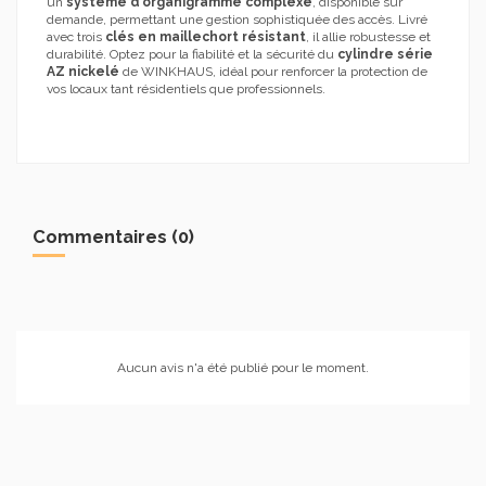
un
système d'organigramme complexe
, disponible sur
demande, permettant une gestion sophistiquée des accès. Livré
avec trois
clés en maillechort résistant
, il allie robustesse et
durabilité. Optez pour la fiabilité et la sécurité du
cylindre série
AZ nickelé
de WINKHAUS, idéal pour renforcer la protection de
vos locaux tant résidentiels que professionnels.
Commentaires (0)
Aucun avis n'a été publié pour le moment.