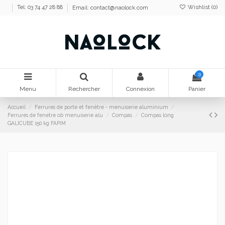
Wishlist (
0
)
Tel: 03 74 47 28 88
Email:
contact@naolock.com
0
Menu
Rechercher
Connexion
Panier
Accueil
Ferrures de porte et fenêtre - menuiserie aluminium
Ferrures de fenetre ob menuiserie alu
Compas
Compas long
GALICUBE 150 kg FAPIM