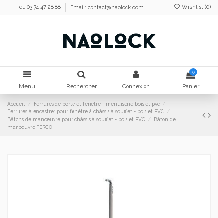
Wishlist (
0
)
Tel: 03 74 47 28 88
Email:
contact@naolock.com
0
Menu
Rechercher
Connexion
Panier
Accueil
Ferrures de porte et fenêtre - menuiserie bois et pvc
Ferrures à encastrer pour fenêtre à châssis à soufflet - bois et PVC
Bâtons de manœuvre pour châssis à soufflet - bois et PVC
Bâton de
manœuvre FERCO