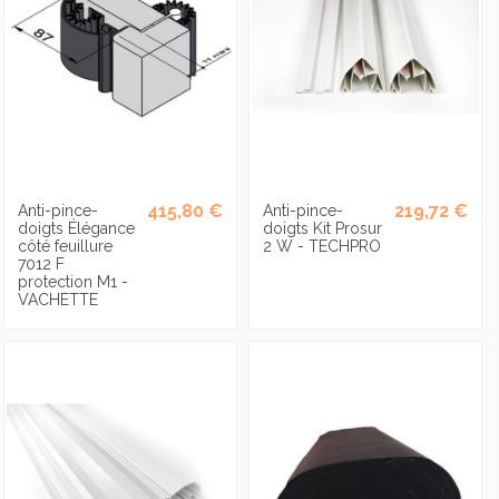
415,80 €
219,72 €
Anti-pince-
Anti-pince-
doigts Élégance
doigts Kit Prosur
côté feuillure
2 W - TECHPRO
7012 F
protection M1 -
VACHETTE