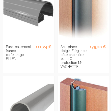
111,24 €
175,20 €
Euro-battement
Anti-pince-
france
doigts Élégance
calfeutrage
côté charnière
ELLEN
7020 C
protection M1 -
VACHETTE