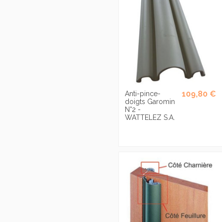
109,80 €
Anti-pince-
doigts Garomin
N°2 -
WATTELEZ S.A.