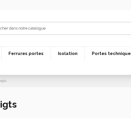
Ferrures portes
Isolation
Portes technique
oigts
igts