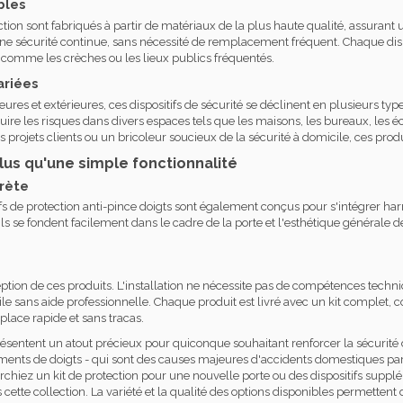
bles
ction sont fabriqués à partir de matériaux de la plus haute qualité, assurant
r une sécurité continue, sans nécessité de remplacement fréquent. Chaque dis
comme les crèches ou les lieux publics fréquentés.
ariées
ieures et extérieures, ces dispositifs de sécurité se déclinent en plusieurs ty
ire les risques dans divers espaces tels que les maisons, les bureaux, les é
 projets clients ou un bricoleur soucieux de la sécurité à domicile, ces produ
lus qu'une simple fonctionnalité
crète
tifs de protection anti-pince doigts sont également conçus pour s'intégrer
s se fondent facilement dans le cadre de la porte et l'esthétique générale de
ption de ces produits. L'installation ne nécessite pas de compétences techniq
ile sans aide professionnelle. Chaque produit est livré avec un kit complet, 
place rapide et sans tracas.
résentent un atout précieux pour quiconque souhaitant renforcer la sécurité
ements de doigts - qui sont des causes majeures d'accidents domestiques part
chiez un kit de protection pour une nouvelle porte ou des dispositifs supplé
cette collection. La variété et la qualité des options disponibles permettent