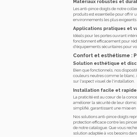
Matériaux robustes et dura
Les anti-pince doigts de notre colle
produits est essentielle pour offri
environnements les plus exigeants 
Applications pratiques et v
Idéals pour les portes ouvrant intér
fonctionnent efficacement pour rédu
d'équipements sécuritaires pour vos
Confort et esthétisme : P
Solution esthétique et dis
Bien que fonctionnels, nos disposi
couleurs neutres comme le blanc, il
sur l'aspect visuel de l'installation.
Installation facile et rapide
La praticité est au cœur de la conce
améliorer la sécurité de leur domic
simplifié, garantissant une mise en 
Nos solutions anti-pince doigts rep
protection efficace contre les pinc
de notre catalogue. Que vous recher
solution adaptée à vos besoins dans 