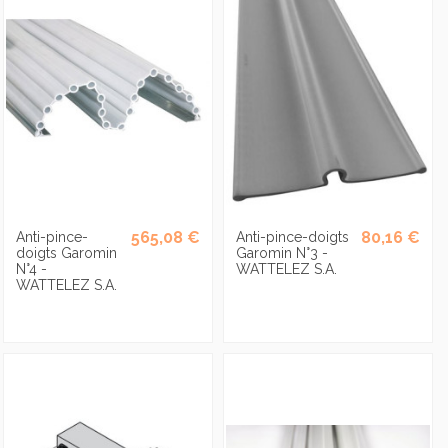
565,08 €
80,16 €
Anti-pince-
Anti-pince-doigts
doigts Garomin
Garomin N°3 -
N°4 -
WATTELEZ S.A.
WATTELEZ S.A.